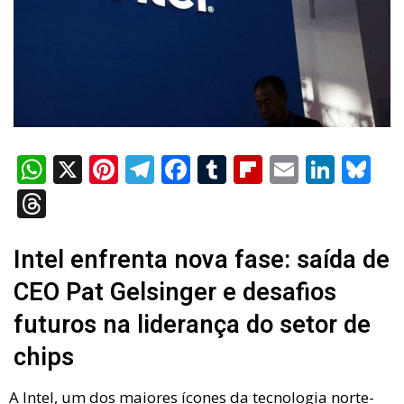
W
X
Pi
T
F
T
Fli
E
Li
Bl
h
nt
el
a
u
p
m
n
u
T
at
er
e
ce
m
b
ail
ke
es
hr
s
es
gr
b
bl
o
dI
ky
e
Intel enfrenta nova fase: saída de
A
t
a
o
r
ar
n
a
CEO Pat Gelsinger e desafios
p
m
o
d
d
futuros na liderança do setor de
p
k
s
chips
A Intel, um dos maiores ícones da tecnologia norte-