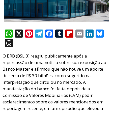
W
X
Pi
T
F
T
Fli
E
Li
Bl
h
nt
el
a
u
p
m
n
u
T
at
er
e
ce
m
b
ail
ke
es
hr
s
es
gr
b
bl
o
dI
ky
O BRB (BSLI3) reagiu publicamente após a
e
repercussão de uma notícia sobre sua exposição ao
A
t
a
o
r
ar
n
a
Banco Master e afirmou que não houve um aporte
p
m
o
d
d
de cerca de R$ 30 bilhões, como sugerido na
p
k
s
interpretação que circulou no mercado. A
manifestação do banco foi feita depois de a
Comissão de Valores Mobiliários (CVM) pedir
esclarecimentos sobre os valores mencionados em
reportagem recente, em um episódio que elevou a