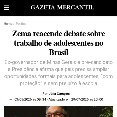
GAZETA MERCANTIL
Home
Política
Zema reacende debate sobre
trabalho de adolescentes no
Brasil
Ex-governador de Minas Gerais e pré-candidato
à Presidência afirma que país precisa ampliar
oportunidades formais para adolescentes, “com
proteção” e sem prejuízo à escola
Por
Júlia Campos
03/05/2026 às 09h34 - Atualizado em 29/07/2026 às 20h00