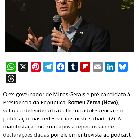
W
X
Pi
T
F
T
Fli
E
Li
Bl
h
nt
el
a
u
p
m
n
u
T
at
er
e
ce
m
b
ail
ke
es
hr
s
es
gr
b
bl
o
dI
ky
O ex-governador de Minas Gerais e pré-candidato à
e
Presidência da República,
Romeu Zema (Novo)
,
A
t
a
o
r
ar
n
a
voltou a defender o trabalho na adolescência em
p
m
o
d
d
publicação nas redes sociais neste sábado (2). A
p
k
s
manifestação ocorreu
após a repercussão de
declarações dadas
por ele em entrevista ao podcast