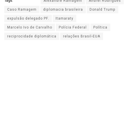
Tags:
Alexandre Ramagem
Andrei Rodrigues
Caso Ramagem
diplomacia brasileira
Donald Trump
expulsão delegado PF.
Itamaraty
Marcelo Ivo de Carvalho
Polícia Federal
Política
reciprocidade diplomática
relações Brasil-EUA