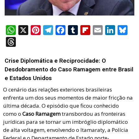
W
X
Pi
T
F
T
Fli
E
Li
Bl
h
nt
el
a
u
p
m
n
u
T
at
er
e
ce
m
b
ail
ke
es
hr
s
es
gr
b
bl
o
dI
ky
e
Crise Diplomática e Reciprocidade: O
A
t
a
o
r
ar
n
a
Desdobramento do Caso Ramagem entre Brasil
p
m
o
d
e Estados Unidos
d
p
k
s
O cenário das relações exteriores brasileiras
enfrenta um dos seus momentos de maior fricção na
última década. O episódio que ficou conhecido
como o
Caso Ramagem
transbordou as fronteiras
jurídicas para se tornar um imbróglio diplomático
de alta voltagem, envolvendo o Itamaraty, a Polícia
Federal e o Departamento de Estado norte-