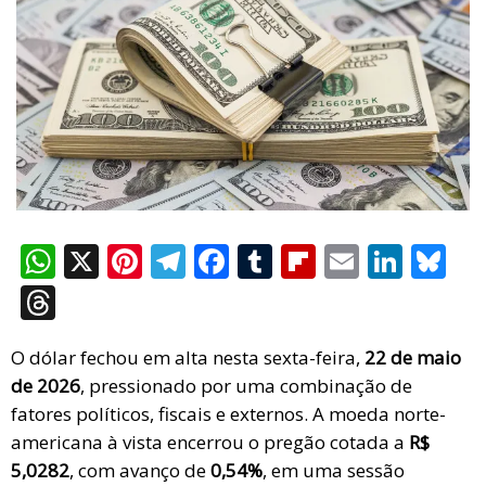
W
X
Pi
T
F
T
Fli
E
Li
Bl
h
nt
el
a
u
p
m
n
u
T
at
er
e
ce
m
b
ail
ke
es
hr
s
es
gr
b
bl
o
dI
ky
O dólar fechou em alta nesta sexta-feira,
22 de maio
e
de 2026
, pressionado por uma combinação de
A
t
a
o
r
ar
n
a
fatores políticos, fiscais e externos. A moeda norte-
p
m
o
d
d
americana à vista encerrou o pregão cotada a
R$
p
k
s
5,0282
, com avanço de
0,54%
, em uma sessão