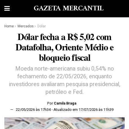
GAZETA MERCANTIL
Home
Mercados
Dólar
Dólar fecha a R$ 5,02 com
Datafolha, Oriente Médio e
bloqueio fiscal
Moeda norte-americana subiu 0,54% no
fechamento de 22/05/2026, enquanto
investidores avaliaram pesquisa presidencial,
petróleo e Fed.
Por
Camila Braga
22/05/2026 às 17h34 - Atualizado em 17/07/2026 às 11h39