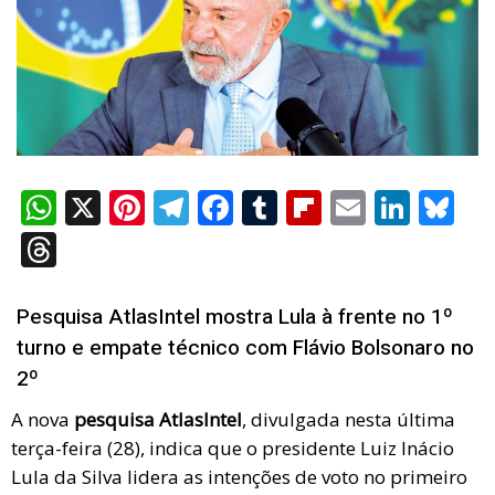
W
X
Pi
T
F
T
Fli
E
Li
Bl
h
nt
el
a
u
p
m
n
u
T
at
er
e
ce
m
b
ail
ke
es
hr
s
es
gr
b
bl
o
dI
ky
e
Pesquisa AtlasIntel mostra Lula à frente no 1º
A
t
a
o
r
ar
n
a
turno e empate técnico com Flávio Bolsonaro no
p
m
o
d
2º
d
p
k
s
A nova
pesquisa AtlasIntel
, divulgada nesta última
terça-feira (28), indica que o presidente
Luiz Inácio
Lula da Silva
lidera as intenções de voto no primeiro