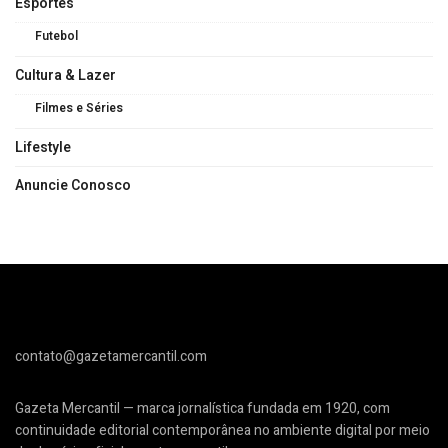
Esportes
Futebol
Cultura & Lazer
Filmes e Séries
Lifestyle
Anuncie Conosco
contato@gazetamercantil.com
Gazeta Mercantil — marca jornalística fundada em 1920, com
continuidade editorial contemporânea no ambiente digital por meio