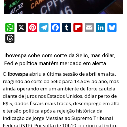
W
X
Pi
T
F
T
Fli
E
Li
Bl
h
nt
el
a
u
p
m
n
u
T
at
er
e
ce
m
b
ail
ke
es
hr
s
es
gr
b
bl
o
dI
ky
e
Ibovespa sobe com corte da Selic, mas dólar,
A
t
a
o
r
ar
n
a
Fed e política mantêm mercado em alerta
p
m
o
d
d
O
Ibovespa
abriu a última sessão de abril em alta,
p
k
s
reagindo ao corte da Selic para 14,50% ao ano, mas
ainda operando em um ambiente de forte cautela
diante de juros nos Estados Unidos, dólar perto de
R$ 5, dados fiscais mais fracos, desemprego em alta
e tensão política após a rejeição histórica da
indicação de Jorge Messias ao Supremo Tribunal
Federal (STF). Por volta de 10h10, o principal índice