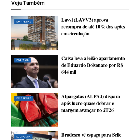
Veja Também
Lavvi (LAVV3) aprova
EMPRESAS
recompra de até 10% das ações
em circulação
Caixa leva a leilão apartamento
POLÍTICA
de Eduardo Bolsonaro por R$
644 mil
Alpargatas (ALPA4) dispara
EMPRESAS
após lucro quase dobrar e
margem avançar no 2T26
Bradesco vê espaço para Selic
ECONOMIA