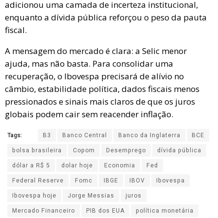
adicionou uma camada de incerteza institucional,
enquanto a dívida pública reforçou o peso da pauta
fiscal.
A mensagem do mercado é clara: a Selic menor
ajuda, mas não basta. Para consolidar uma
recuperação, o Ibovespa precisará de alívio no
câmbio, estabilidade política, dados fiscais menos
pressionados e sinais mais claros de que os juros
globais podem cair sem reacender inflação.
Tags:
B3
Banco Central
Banco da Inglaterra
BCE
bolsa brasileira
Copom
Desemprego
dívida pública
dólar a R$ 5
dolar hoje
Economia
Fed
Federal Reserve
Fomc
IBGE
IBOV
Ibovespa
Ibovespa hoje
Jorge Messias
juros
Mercado Financeiro
PIB dos EUA
política monetária