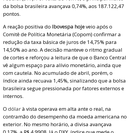
da bolsa brasileira avançava 0,74%, aos 187.122,47
pontos.
A reação positiva do
Ibovespa hoje
veio após o
Comitê de Política Monetária (Copom) confirmar a
redução da taxa básica de juros de 14,75% para
14,50% ao ano. A decisão manteve o ritmo gradual
de cortes e reforçou a leitura de que o Banco Central
vê algum espaço para alívio monetário, ainda que
com cautela. No acumulado de abril, porém, o
índice ainda recuava 1,45%, sinalizando que a bolsa
brasileira segue pressionada por fatores externos e
internos.
O
dólar
à vista operava em alta ante o real, na
contramão do desempenho da moeda americana no
exterior. No mesmo horário, a divisa avançava
0,17%, a R$ 4,9908. Já o DXY, índice que mede o