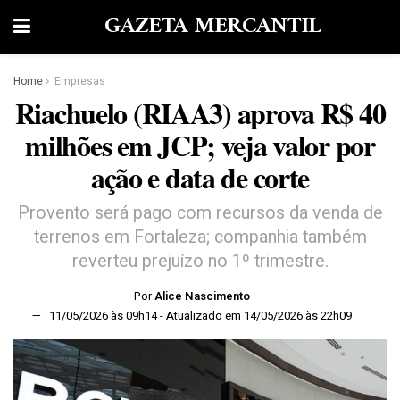
GAZETA MERCANTIL
Home
Empresas
Riachuelo (RIAA3) aprova R$ 40
milhões em JCP; veja valor por
ação e data de corte
Provento será pago com recursos da venda de
terrenos em Fortaleza; companhia também
reverteu prejuízo no 1º trimestre.
Por
Alice Nascimento
11/05/2026 às 09h14 - Atualizado em 14/05/2026 às 22h09