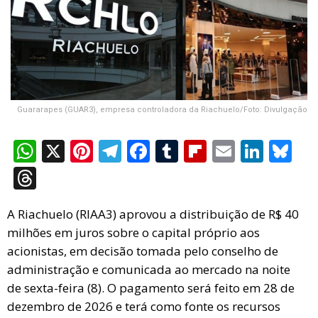
Guararapes (GUAR3), empresa controladora da Riachuelo/Foto: Divulgação
W
X
Pi
T
F
T
Fli
E
Li
Bl
h
nt
el
a
u
p
m
n
u
T
at
er
e
ce
m
b
ail
ke
es
hr
s
es
gr
b
bl
o
dI
ky
A Riachuelo (RIAA3) aprovou a distribuição de R$ 40
e
milhões em juros sobre o capital próprio aos
A
t
a
o
r
ar
n
a
acionistas, em decisão tomada pelo conselho de
p
m
o
d
d
administração e comunicada ao mercado na noite
p
k
s
de sexta-feira (8). O pagamento será feito em 28 de
dezembro de 2026 e terá como fonte os recursos