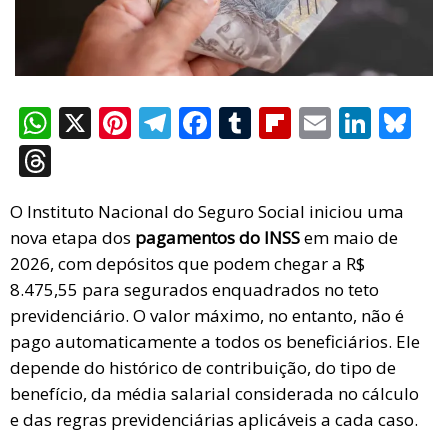
W
X
Pi
T
F
T
Fli
E
Li
Bl
h
nt
el
a
u
p
m
n
u
T
at
er
e
ce
m
b
ail
ke
es
hr
s
es
gr
b
bl
o
dI
ky
O Instituto Nacional do Seguro Social iniciou uma
e
nova etapa dos
pagamentos do INSS
em maio de
A
t
a
o
r
ar
n
a
2026, com depósitos que podem chegar a R$
p
m
o
d
d
8.475,55 para segurados enquadrados no teto
p
k
s
previdenciário. O valor máximo, no entanto, não é
pago automaticamente a todos os beneficiários. Ele
depende do histórico de contribuição, do tipo de
benefício, da média salarial considerada no cálculo
e das regras previdenciárias aplicáveis a cada caso.